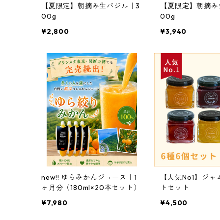
【夏限定】朝摘み生バジル｜3
【夏限定】朝摘み
00g
00g
¥2,800
¥3,940
new!! ゆらみかんジュース｜1
【人気No1】ジャ
ヶ月分（180ml×20本セット）
トセット
¥7,980
¥4,500