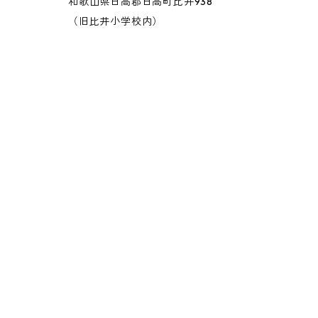
和歌山県日高郡日高町比井938
（旧比井小学校内）