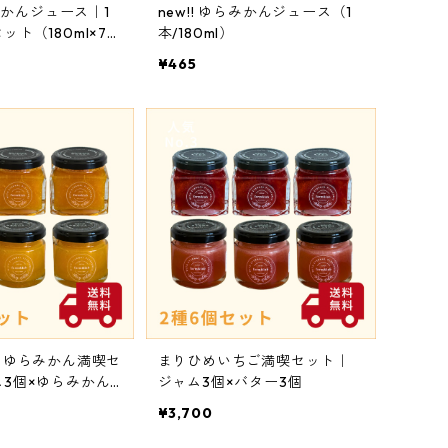
らみかんジュース｜1
new!! ゆらみかんジュース（1
ト（180ml×7
本/180ml）
¥465
】ゆらみかん満喫セ
まりひめいちご満喫セット｜
3個×ゆらみかん
ジャム3個×バター3個
¥3,700