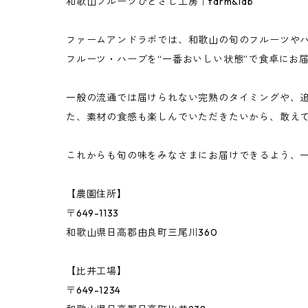
和歌山フルーツひとさじ工房｜farm&lab
南高梅
ジュース
5,000円以下
ファームアンドラボでは、和歌山の旬のフルーツや
まりひめいちご
調味料（ドレッシング・バジルソース）
10,000円以下
フルーツ・ハーブを“一番おいしい状態”で食卓にお
イチジク
完熟フルーツ・ハーブ
10,000円以上
一般の流通では届けられない完熟のタイミングや、
た、素材の食感も楽しんでいただきたいから、敢え
巨峰
これからも旬の味をみなさまにお届けできるよう、
桃
【農園住所】
〒649-1133
バジル
和歌山県日高郡由良町三尾川360
その他の果物・ハーブ
【比井工場】
〒649-1234