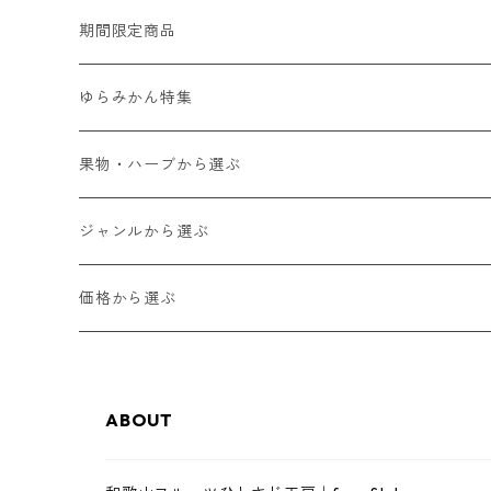
期間限定商品
ゆらみかん特集
果物・ハーブから選ぶ
ゆらみかん
ジャンルから選ぶ
甘夏
和歌山フルーツジャム
価格から選ぶ
八朔
和歌山フルーツバター
1,000円以下
ABOUT
レモン
ゼリー・スムージーゼリー
3,000円以下