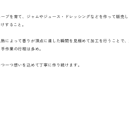
ハーブを育て、ジャムやジュース・ドレッシングなどを作って販売し
届けすること。
追熟によって香りが頂点に達した瞬間を見極めて加工を行うことで、
て手作業の行程は多め。
一つ一つ想いを込めて丁寧に作り続けます。