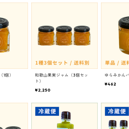
（1個）
和歌山果実ジャム（3個セッ
ゆらみかんバ
ト）
¥462
¥2,250