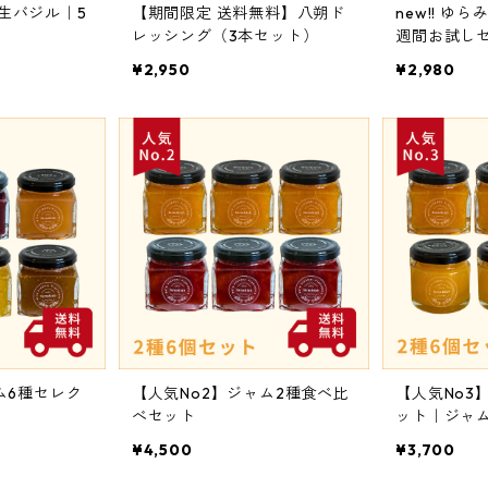
生バジル｜5
【期間限定 送料無料】八朔ド
new!! ゆ
レッシング（3本セット）
週間お試しセッ
本セット）
¥2,950
¥2,980
ム6種セレク
【人気No2】ジャム2種食べ比
【人気No3
べセット
ット｜ジャム
バター3個
¥4,500
¥3,700