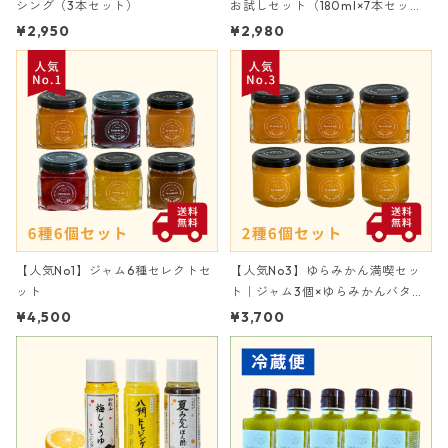
シング（3本セット）
お試しセット（180ml×7本セッ
ト）
¥2,950
¥2,980
【人気No1】ジャム6種セレクトセ
【人気No3】ゆらみかん満喫セッ
ット
ト｜ジャム3個×ゆらみかんバター
3個
¥4,500
¥3,700