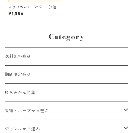
まりひめいちごバター（3個セ
ット）
¥1,386
Category
送料無料商品
期間限定商品
ゆらみかん特集
果物・ハーブから選ぶ
ゆらみかん
ジャンルから選ぶ