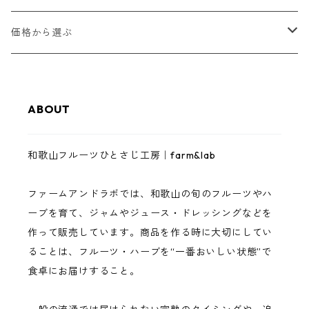
甘夏
和歌山フルーツジャム
価格から選ぶ
八朔
和歌山フルーツバター
1,000円以下
ABOUT
レモン
ゼリー・スムージーゼリー
3,000円以下
和歌山フルーツひとさじ工房｜farm&lab
南高梅
ジュース
5,000円以下
ファームアンドラボでは、和歌山の旬のフルーツやハ
まりひめいちご
調味料（ドレッシング・バジルソース）
10,000円以下
ーブを育て、ジャムやジュース・ドレッシングなどを
作って販売しています。商品を作る時に大切にしてい
イチジク
完熟フルーツ・ハーブ
10,000円以上
ることは、フルーツ・ハーブを“一番おいしい状態”で
食卓にお届けすること。
巨峰