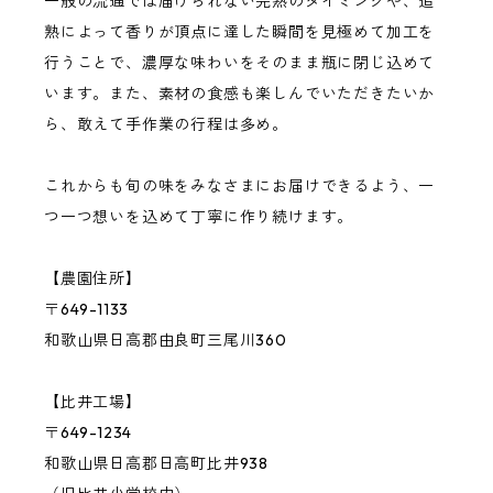
一般の流通では届けられない完熟のタイミングや、追
桃
熟によって香りが頂点に達した瞬間を見極めて加工を
行うことで、濃厚な味わいをそのまま瓶に閉じ込めて
います。また、素材の食感も楽しんでいただきたいか
バジル
ら、敢えて手作業の行程は多め。
その他の果物・ハーブ
これからも旬の味をみなさまにお届けできるよう、一
つ一つ想いを込めて丁寧に作り続けます。
【農園住所】
〒649-1133
和歌山県日高郡由良町三尾川360
【比井工場】
〒649-1234
和歌山県日高郡日高町比井938