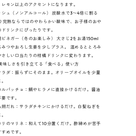
、レモン以上のアクセントになります。
ッシュ（ノンアルコール） 炭酸水で3〜4倍に割る
成り完熟ならではのやわらかい酸味で、お子様のおや
のドリンクにぴったりです。
ビネガー（冬のお楽しみ） 大さじ2をお湯150ml
ちみつやおろし生姜を少しプラス。 温めるととろみ
やさしい口当たりの柑橘ドリンクに変わります。
の美味しさを引き立てる「食べる」使い方
サラダ：振らずにそのまま。オリーブオイルを少量
に。
カルパッチョ：鯛やヒラメに直接かけるだけ。醤油
不要です。
八朔だれ：サラダチキンにかけるだけ。白髪ねぎを
に。
ロリのマリネ：和えて10分置くだけ。酢締めが苦手
すすめです。