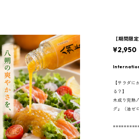
【期間限定
¥2,950
Internatio
【サラダに
る？】
木成り完熟
グ』（油ゼロ
=========