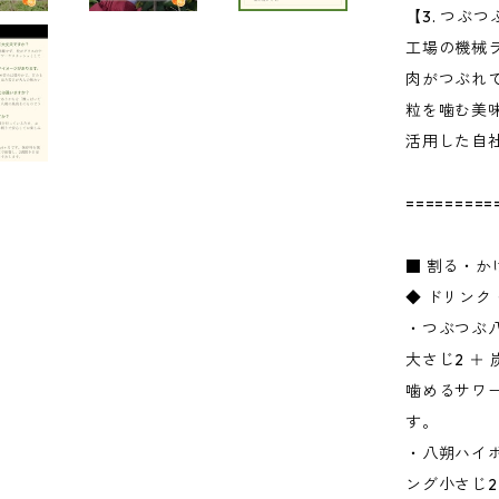
【3. つぶ
工場の機械
肉がつぶれ
粒を噛む美
活用した自
=========
■ 割る・
◆ ドリン
・つぶつぶ八
大さじ2 ＋
噛めるサワ
す。
・八朔ハイボー
ング小さじ