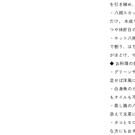
を引き締め
・八朔スカ
だけ。 木
つや休肝日
・ホット八朔
で割り、は
がほどけ、
◆ お料理
・グリーン
足せば洋風
・白身魚の
もオイルも
・蒸し鶏の
添えて主菜
・タコとセ
な方にもお