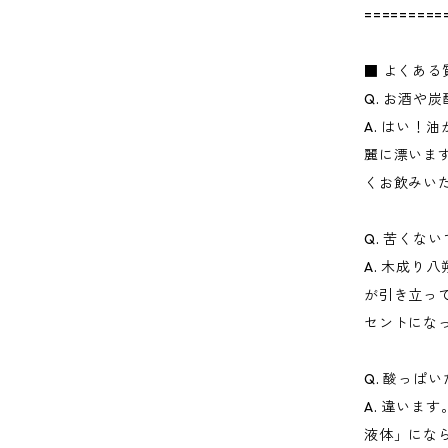
=========
■ よくある
Q. お酒や
A. はい！
麗に漂いま
くお飲みい
Q. 苦くな
A. 木成り
が引き立っ
セントにな
Q. 酸っぱ
A. 違いま
液体」にな