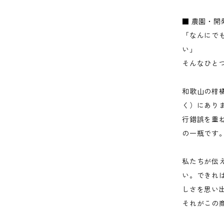
■ 農園・開
「なんにで
い」
そんなひと
和歌山の柑
く）にあり
行錯誤を重
の一瓶です
私たちが伝
い。できれ
しさを思い
それがこの