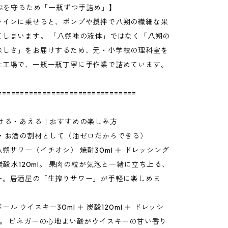
つぶを守るため「一瓶ずつ手詰め」】
ラインに乗せると、ポンプや撹拌で八朔の繊細な果
てしまいます。 「八朔味の液体」ではなく「八朔の
味しさ」をお届けするため、元・小学校の理科室を
社工場で、一瓶一瓶丁寧に手作業で詰めています。
===============================
かける・あえる！おすすめの楽しみ方
ク・お酒の割材として（油ゼロだからできる）
朔サワー（イチオシ） 焼酎30ml ＋ ドレッシング
 炭酸水120ml。 果肉の粒が気泡と一緒に立ち上る、
ー。居酒屋の「生搾りサワー」が手軽に楽しめま
ル ウイスキー30ml ＋ 炭酸120ml ＋ ドレッシ
2。 ビネガーの心地よい酸がウイスキーの甘い香り