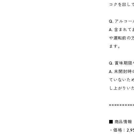
コクを出し
Q. アルコ
A. 含まれ
や運転前の
ます。
Q. 賞味期
A. 未開封
ていないた
し上がりい
=========
■ 商品情報
・価格：2,