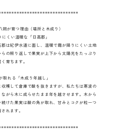
===============================
い八朔が育つ理由（場所と木成り）
が降りにくい温暖な「日高郡」
高郡は紀伊水道に面し、温暖で霜が降りにくい土地
からの照り返しで果実が上下から太陽光をたっぷり
濃く育ちます。
の角が取れる「木成り年越し」
に収穫して倉庫で酸を抜きますが、私たちは寒波の
りながら木に成らせたまま年を越させます。木から
い続けた果実は酸の角が取れ、甘みとコクが粒一つ
積されます。
===============================