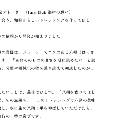
発ストーリー（farm&lab 峯村の想い）
も合う、和歌山らしいドレッシングを作ってほし
つの依頼から開発が始まりました。
橘の真価は、ジューシーでコクのある八朔（はっさ
ます。 「素材そのものの良さを瓶に詰めたい」と試
ね、分離や機械化の壁を乗り越えて完成したのがこ
。
えたいことは、最後はひとつ。 「八朔を食べてほし
ば、旬の生果を。」 このドレッシングで八朔の美味
出し、冬に生の八朔に手を伸ばしていただけたら、
商品の一番の喜びです。