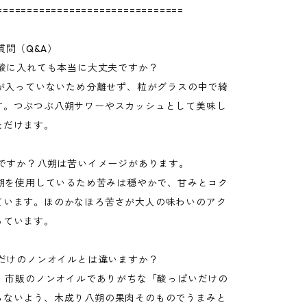
===============================
質問（Q&A）
炭酸に入れても本当に大丈夫ですか？
油が入っていないため分離せず、粒がグラスの中で綺
す。つぶつぶ八朔サワーやスカッシュとして美味し
ただけます。
いですか？八朔は苦いイメージがあります。
八朔を使用しているため苦みは穏やかで、甘みとコク
ています。ほのかなほろ苦さが大人の味わいのアク
っています。
いだけのノンオイルとは違いますか？
す。市販のノンオイルでありがちな「酸っぱいだけの
らないよう、木成り八朔の果肉そのものでうまみと