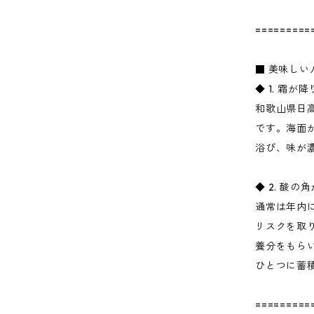
=========
■ 美味し
◆ 1. 霜
和歌山県日
です。海面
浴び、味が
◆ 2. 酸
通常は年内
リスクを取
養分をもら
ひとつに蓄
=========