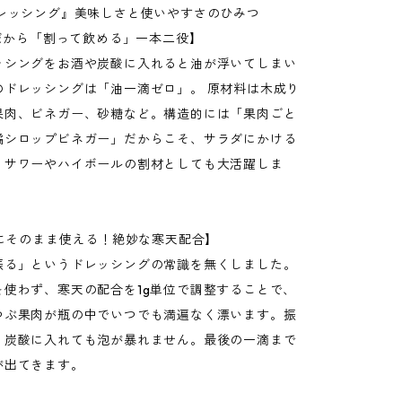
ドレッシング』美味しさと使いやすさのひみつ
ロだから「割って飲める」一本二役】
ッシングをお酒や炭酸に入れると油が浮いてしまい
のドレッシングは「油一滴ゼロ」。 原材料は木成り
果肉、ビネガー、砂糖など。構造的には「果肉ごと
橘シロップビネガー」だからこそ、サラダにかける
、サワーやハイボールの割材としても大活躍しま
ずにそのまま使える！絶妙な寒天配合】
振る」というドレッシングの常識を無くしました。
を使わず、寒天の配合を1g単位で調整することで、
つぶ果肉が瓶の中でいつでも満遍なく漂います。振
、炭酸に入れても泡が暴れません。最後の一滴まで
が出てきます。