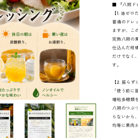
■ 『八朔
【1. 油ゼ
普通のドレ
ますが、こ
完熟八朔の
仕込んだ柑
だけでなく
す。
【2. 振ら
「使う前に
増粘多糖類
八朔のつぶ
らないから
均等に果肉