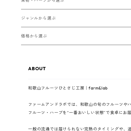
果物・ハーブから選ぶ
ゆらみかん
ジャンルから選ぶ
甘夏
和歌山フルーツジャム
価格から選ぶ
八朔
和歌山フルーツバター
1,000円以下
ABOUT
レモン
ゼリー・スムージーゼリー
3,000円以下
和歌山フルーツひとさじ工房｜farm&lab
南高梅
ジュース
5,000円以下
ファームアンドラボでは、和歌山の旬のフルーツや
まりひめいちご
調味料（ドレッシング・バジルソース）
10,000円以下
フルーツ・ハーブを“一番おいしい状態”で食卓にお
イチジク
完熟フルーツ・ハーブ
10,000円以上
一般の流通では届けられない完熟のタイミングや、