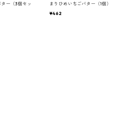
バター（3個セッ
まりひめいちごバター（1個）
¥462