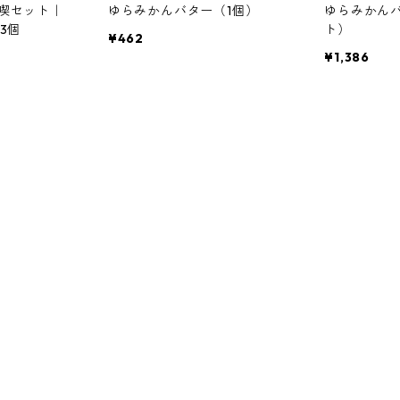
喫セット｜
ゆらみかんバター（1個）
ゆらみかん
3個
ト）
¥462
¥1,386