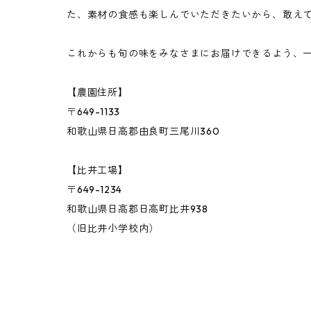
た、素材の食感も楽しんでいただきたいから、敢え
巨峰
これからも旬の味をみなさまにお届けできるよう、
桃
【農園住所】
〒649-1133
バジル
和歌山県日高郡由良町三尾川360
その他の果物・ハーブ
【比井工場】
〒649-1234
和歌山県日高郡日高町比井938
（旧比井小学校内）