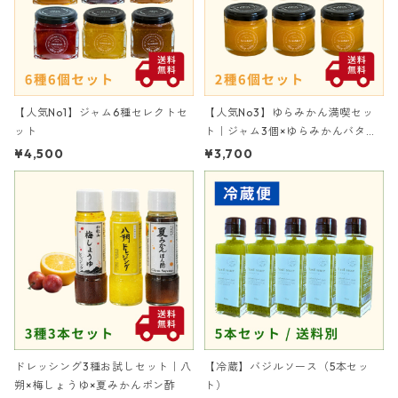
【人気No1】ジャム6種セレクトセ
【人気No3】ゆらみかん満喫セッ
ット
ト｜ジャム3個×ゆらみかんバター
3個
¥4,500
¥3,700
ドレッシング3種お試しセット｜八
【冷蔵】バジルソース（5本セッ
朔×梅しょうゆ×夏みかんポン酢
ト）