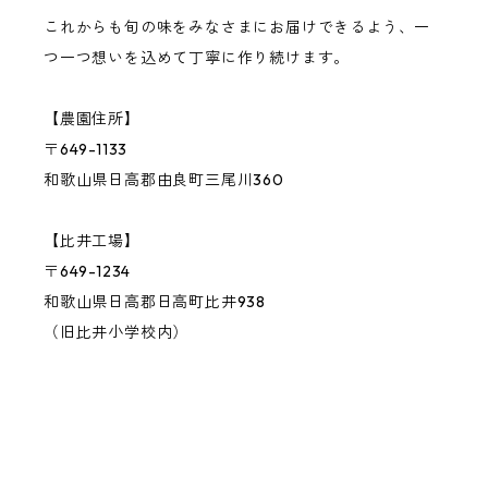
その他の果物・ハーブ
これからも旬の味をみなさまにお届けできるよう、一
つ一つ想いを込めて丁寧に作り続けます。
【農園住所】
〒649-1133
和歌山県日高郡由良町三尾川360
【比井工場】
〒649-1234
和歌山県日高郡日高町比井938
（旧比井小学校内）