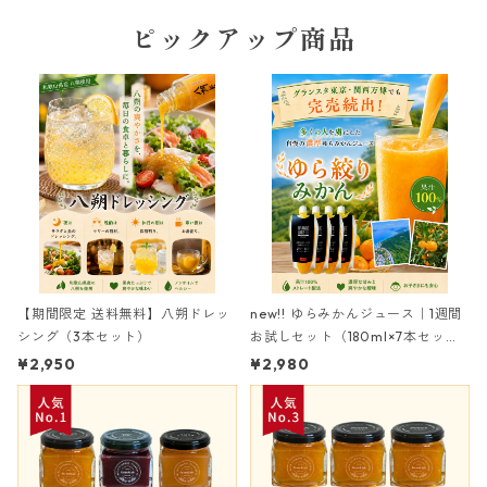
ピックアップ商品
【期間限定 送料無料】八朔ドレッ
new!! ゆらみかんジュース｜1週間
シング（3本セット）
お試しセット（180ml×7本セッ
ト）
¥2,950
¥2,980