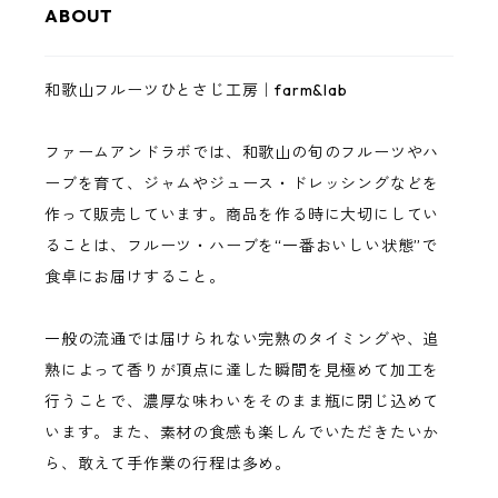
ABOUT
レモン
ゼリー・スムージーゼリー
3,000円以下
和歌山フルーツひとさじ工房｜farm&lab
南高梅
ジュース
5,000円以下
ファームアンドラボでは、和歌山の旬のフルーツやハ
まりひめいちご
調味料（ドレッシング・バジルソース）
10,000円以下
ーブを育て、ジャムやジュース・ドレッシングなどを
作って販売しています。商品を作る時に大切にしてい
イチジク
完熟フルーツ・ハーブ
10,000円以上
ることは、フルーツ・ハーブを“一番おいしい状態”で
食卓にお届けすること。
巨峰
一般の流通では届けられない完熟のタイミングや、追
桃
熟によって香りが頂点に達した瞬間を見極めて加工を
行うことで、濃厚な味わいをそのまま瓶に閉じ込めて
います。また、素材の食感も楽しんでいただきたいか
バジル
ら、敢えて手作業の行程は多め。