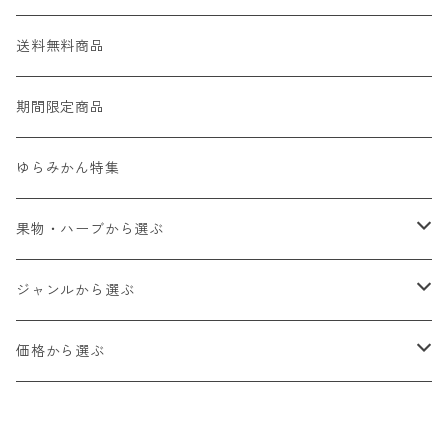
送料無料商品
期間限定商品
ゆらみかん特集
果物・ハーブから選ぶ
ゆらみかん
ジャンルから選ぶ
甘夏
和歌山フルーツジャム
価格から選ぶ
八朔
和歌山フルーツバター
1,000円以下