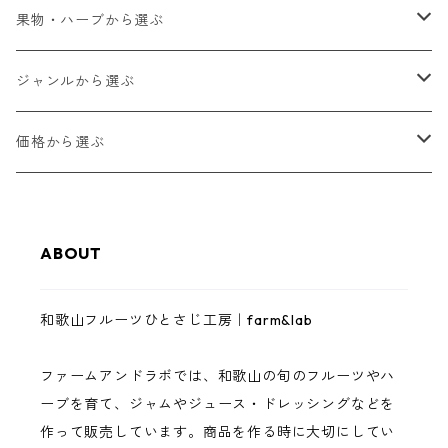
果物・ハーブから選ぶ
ゆらみかん
ジャンルから選ぶ
甘夏
和歌山フルーツジャム
価格から選ぶ
八朔
和歌山フルーツバター
1,000円以下
ABOUT
レモン
ゼリー・スムージーゼリー
3,000円以下
和歌山フルーツひとさじ工房｜farm&lab
南高梅
ジュース
5,000円以下
ファームアンドラボでは、和歌山の旬のフルーツやハ
まりひめいちご
調味料（ドレッシング・バジルソース）
10,000円以下
ーブを育て、ジャムやジュース・ドレッシングなどを
作って販売しています。商品を作る時に大切にしてい
イチジク
完熟フルーツ・ハーブ
10,000円以上