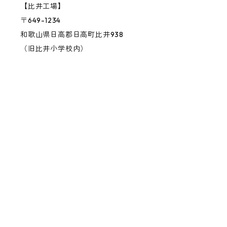
【比井工場】
〒649-1234
和歌山県日高郡日高町比井938
（旧比井小学校内）