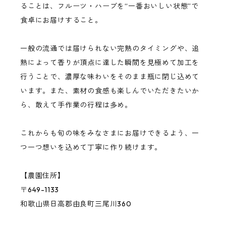
ることは、フルーツ・ハーブを“一番おいしい状態”で
食卓にお届けすること。
巨峰
一般の流通では届けられない完熟のタイミングや、追
桃
熟によって香りが頂点に達した瞬間を見極めて加工を
行うことで、濃厚な味わいをそのまま瓶に閉じ込めて
います。また、素材の食感も楽しんでいただきたいか
バジル
ら、敢えて手作業の行程は多め。
その他の果物・ハーブ
これからも旬の味をみなさまにお届けできるよう、一
つ一つ想いを込めて丁寧に作り続けます。
【農園住所】
〒649-1133
和歌山県日高郡由良町三尾川360