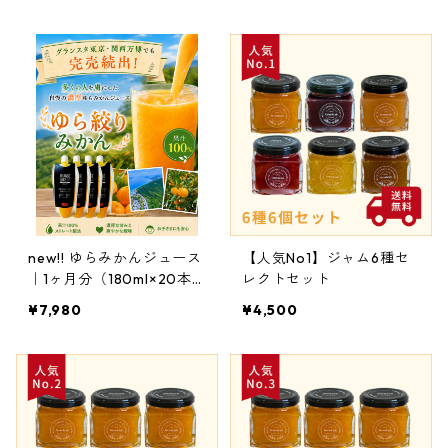
new!! ゆらみかんジュース
【人気No1】ジャム6種セ
｜1ヶ月分（180ml×20本
レクトセット
セット）
¥7,980
¥4,500