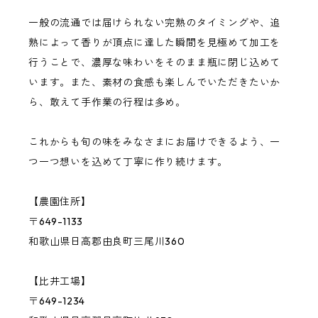
一般の流通では届けられない完熟のタイミングや、追
桃
熟によって香りが頂点に達した瞬間を見極めて加工を
行うことで、濃厚な味わいをそのまま瓶に閉じ込めて
います。また、素材の食感も楽しんでいただきたいか
バジル
ら、敢えて手作業の行程は多め。
その他の果物・ハーブ
これからも旬の味をみなさまにお届けできるよう、一
つ一つ想いを込めて丁寧に作り続けます。
【農園住所】
〒649-1133
和歌山県日高郡由良町三尾川360
【比井工場】
〒649-1234