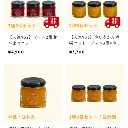
【人気No2】ジャム2種食
【人気No3】ゆらみかん満
べ比べセット
喫セット｜ジャム3個×ゆ
らみかんバター3個
¥4,500
¥3,700