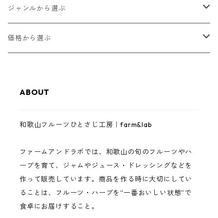
ゆらみかん
ジャンルから選ぶ
甘夏
和歌山フルーツジャム
価格から選ぶ
八朔
和歌山フルーツバター
1,000円以下
ABOUT
レモン
ゼリー・スムージーゼリー
3,000円以下
和歌山フルーツひとさじ工房｜farm&lab
南高梅
ジュース
5,000円以下
ファームアンドラボでは、和歌山の旬のフルーツやハ
まりひめいちご
調味料（ドレッシング・バジルソース）
10,000円以下
ーブを育て、ジャムやジュース・ドレッシングなどを
作って販売しています。商品を作る時に大切にしてい
イチジク
完熟フルーツ・ハーブ
10,000円以上
ることは、フルーツ・ハーブを“一番おいしい状態”で
食卓にお届けすること。
巨峰