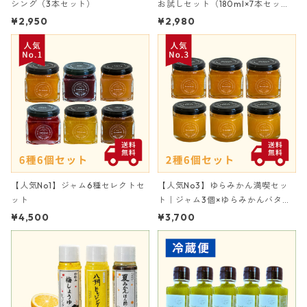
シング（3本セット）
お試しセット（180ml×7本セッ
ト）
¥2,950
¥2,980
【人気No1】ジャム6種セレクトセ
【人気No3】ゆらみかん満喫セッ
ット
ト｜ジャム3個×ゆらみかんバター
3個
¥4,500
¥3,700