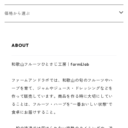
甘夏
和歌山フルーツジャム
価格から選ぶ
八朔
和歌山フルーツバター
1,000円以下
ABOUT
レモン
ゼリー・スムージーゼリー
3,000円以下
和歌山フルーツひとさじ工房｜farm&lab
南高梅
ジュース
5,000円以下
ファームアンドラボでは、和歌山の旬のフルーツやハ
まりひめいちご
調味料（ドレッシング・バジルソース）
10,000円以下
ーブを育て、ジャムやジュース・ドレッシングなどを
作って販売しています。商品を作る時に大切にしてい
イチジク
完熟フルーツ・ハーブ
10,000円以上
ることは、フルーツ・ハーブを“一番おいしい状態”で
食卓にお届けすること。
巨峰