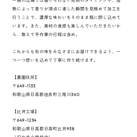
一般の流通では届けられない完熟のタイミングや、追
桃
熟によって香りが頂点に達した瞬間を見極めて加工を
行うことで、濃厚な味わいをそのまま瓶に閉じ込めて
います。また、素材の食感も楽しんでいただきたいか
バジル
ら、敢えて手作業の行程は多め。
その他の果物・ハーブ
これからも旬の味をみなさまにお届けできるよう、一
つ一つ想いを込めて丁寧に作り続けます。
【農園住所】
〒649-1133
和歌山県日高郡由良町三尾川360
【比井工場】
〒649-1234
和歌山県日高郡日高町比井938