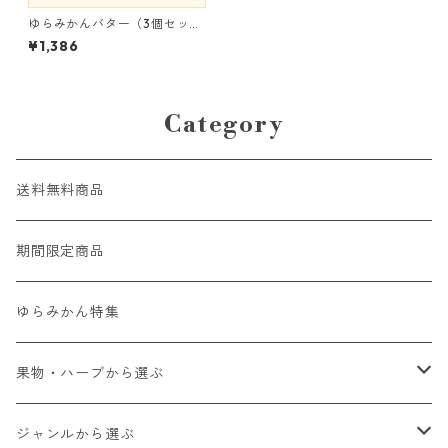
ゆらみかんバター（3個セッ
ト）
¥1,386
Category
送料無料商品
期間限定商品
ゆらみかん特集
果物・ハーブから選ぶ
ゆらみかん
ジャンルから選ぶ