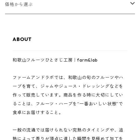
甘夏
和歌山フルーツジャム
価格から選ぶ
八朔
和歌山フルーツバター
1,000円以下
ABOUT
レモン
ゼリー・スムージーゼリー
3,000円以下
和歌山フルーツひとさじ工房｜farm&lab
南高梅
ジュース
5,000円以下
ファームアンドラボでは、和歌山の旬のフルーツやハ
まりひめいちご
調味料（ドレッシング・バジルソース）
10,000円以下
ーブを育て、ジャムやジュース・ドレッシングなどを
作って販売しています。商品を作る時に大切にしてい
イチジク
完熟フルーツ・ハーブ
10,000円以上
ることは、フルーツ・ハーブを“一番おいしい状態”で
食卓にお届けすること。
巨峰
一般の流通では届けられない完熟のタイミングや、追
桃
熟によって香りが頂点に達した瞬間を見極めて加工を