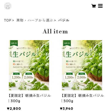
TOP
果物・ハーブから選ぶ
バジル
All item
【夏限定】朝摘み生バジル
【夏限定】朝摘み生バジル
｜300g
｜500g
¥2,800
¥3,940