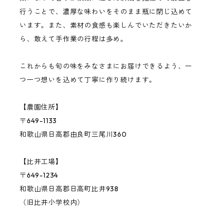
行うことで、濃厚な味わいをそのまま瓶に閉じ込めて
います。また、素材の食感も楽しんでいただきたいか
バジル
ら、敢えて手作業の行程は多め。
その他の果物・ハーブ
これからも旬の味をみなさまにお届けできるよう、一
つ一つ想いを込めて丁寧に作り続けます。
【農園住所】
〒649-1133
和歌山県日高郡由良町三尾川360
【比井工場】
〒649-1234
和歌山県日高郡日高町比井938
（旧比井小学校内）