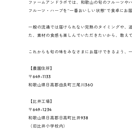
ファームアンドラボでは、和歌山の旬のフルーツや
まりひめいちご
調味料（ドレッシング・バジルソース）
10,000円以下
フルーツ・ハーブを“一番おいしい状態”で食卓にお
イチジク
完熟フルーツ・ハーブ
10,000円以上
一般の流通では届けられない完熟のタイミングや、
た、素材の食感も楽しんでいただきたいから、敢え
巨峰
これからも旬の味をみなさまにお届けできるよう、
桃
【農園住所】
〒649-1133
バジル
和歌山県日高郡由良町三尾川360
その他の果物・ハーブ
【比井工場】
〒649-1234
和歌山県日高郡日高町比井938
（旧比井小学校内）