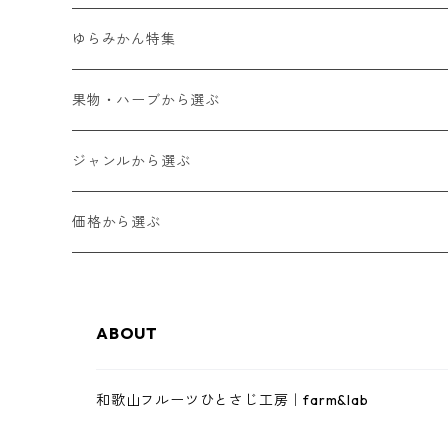
ゆらみかん特集
果物・ハーブから選ぶ
ゆらみかん
ジャンルから選ぶ
甘夏
和歌山フルーツジャム
価格から選ぶ
八朔
和歌山フルーツバター
1,000円以下
ABOUT
レモン
ゼリー・スムージーゼリー
3,000円以下
和歌山フルーツひとさじ工房｜farm&lab
南高梅
ジュース
5,000円以下