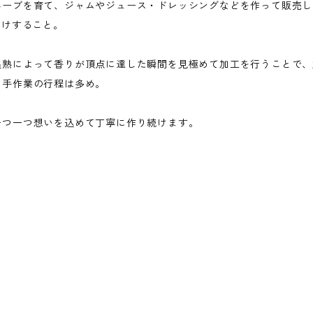
ハーブを育て、ジャムやジュース・ドレッシングなどを作って販売し
届けすること。
追熟によって香りが頂点に達した瞬間を見極めて加工を行うことで、
て手作業の行程は多め。
一つ一つ想いを込めて丁寧に作り続けます。