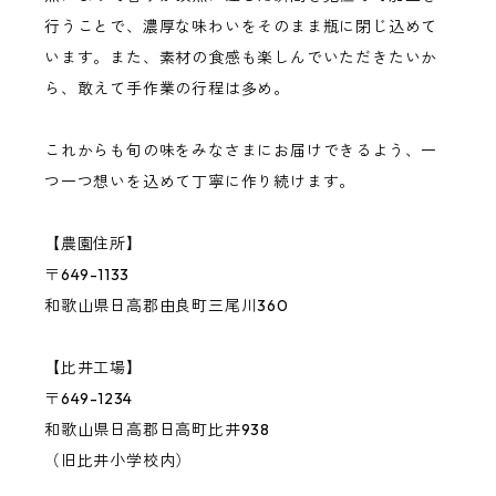
行うことで、濃厚な味わいをそのまま瓶に閉じ込めて
います。また、素材の食感も楽しんでいただきたいか
バジル
ら、敢えて手作業の行程は多め。
その他の果物・ハーブ
これからも旬の味をみなさまにお届けできるよう、一
つ一つ想いを込めて丁寧に作り続けます。
【農園住所】
〒649-1133
和歌山県日高郡由良町三尾川360
【比井工場】
〒649-1234
和歌山県日高郡日高町比井938
（旧比井小学校内）