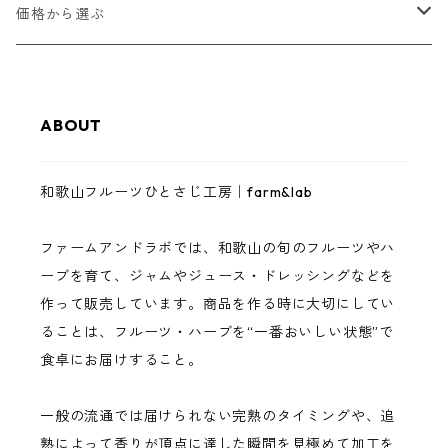
甘夏
和歌山フルーツジャム
価格から選ぶ
八朔
和歌山フルーツバター
1,000円以下
ABOUT
レモン
ゼリー・スムージーゼリー
3,000円以下
和歌山フルーツひとさじ工房｜farm&lab
南高梅
ジュース
5,000円以下
ファームアンドラボでは、和歌山の旬のフルーツやハ
まりひめいちご
調味料（ドレッシング・バジルソース）
10,000円以下
ーブを育て、ジャムやジュース・ドレッシングなどを
作って販売しています。商品を作る時に大切にしてい
イチジク
完熟フルーツ・ハーブ
10,000円以上
ることは、フルーツ・ハーブを“一番おいしい状態”で
食卓にお届けすること。
巨峰
一般の流通では届けられない完熟のタイミングや、追
桃
熟によって香りが頂点に達した瞬間を見極めて加工を