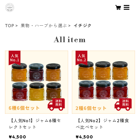
TOP
果物・ハーブから選ぶ
イチジク
All item
【人気No1】ジャム6種セ
【人気No2】ジャム2種食
レクトセット
べ比べセット
¥4,500
¥4,500