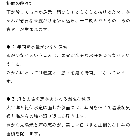
斜面の段々畑。
雨が降っても水が足元に留まらずさらさらと抜けるため、み
かんが必要な栄養だけを吸い込み、一口飲んだときの「あの
濃さ」が生まれます。
◆ 2. 年間降水量が少ない気候
雨が少ないということは、果実が余分な水分を吸わないとい
うこと。
みかんにとっては糖度と「濃さを磨く時間」になっていま
す。
◆ 3. 海と太陽の恵みあふれる温暖な環境
太平洋と紀伊水道に面した斜面には、年間を通じて温暖な気
候と海からの強い照り返しが届きます。
豊かな太陽光と海の恵みが、美しい色づきと圧倒的な甘みの
蓄積を促します。