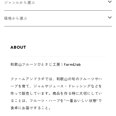
ゆらみかん
ジャンルから選ぶ
甘夏
和歌山フルーツジャム
価格から選ぶ
八朔
和歌山フルーツバター
1,000円以下
ABOUT
レモン
ゼリー・スムージーゼリー
3,000円以下
和歌山フルーツひとさじ工房｜farm&lab
南高梅
ジュース
5,000円以下
ファームアンドラボでは、和歌山の旬のフルーツやハ
まりひめいちご
調味料（ドレッシング・バジルソース）
10,000円以下
ーブを育て、ジャムやジュース・ドレッシングなどを
作って販売しています。商品を作る時に大切にしてい
イチジク
完熟フルーツ・ハーブ
10,000円以上
ることは、フルーツ・ハーブを“一番おいしい状態”で
食卓にお届けすること。
巨峰