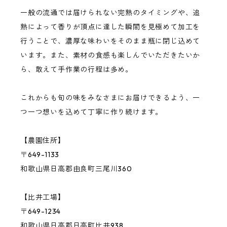
一般の流通では届けられない完熟のタイミングや、追
桃
熟によって香りが頂点に達した瞬間を見極めて加工を
行うことで、濃厚な味わいをそのまま瓶に閉じ込めて
います。また、素材の食感も楽しんでいただきたいか
バジル
ら、敢えて手作業の行程は多め。
その他の果物・ハーブ
これからも旬の味をみなさまにお届けできるよう、一
つ一つ想いを込めて丁寧に作り続けます。
【農園住所】
〒649-1133
和歌山県日高郡由良町三尾川360
【比井工場】
〒649-1234
和歌山県日高郡日高町比井938