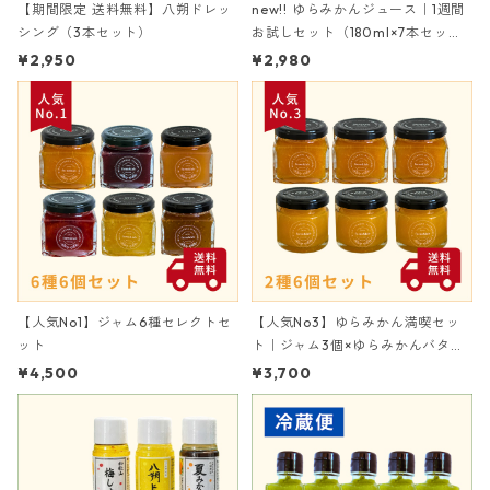
【期間限定 送料無料】八朔ドレッ
new!! ゆらみかんジュース｜1週間
シング（3本セット）
お試しセット（180ml×7本セッ
ト）
¥2,950
¥2,980
【人気No1】ジャム6種セレクトセ
【人気No3】ゆらみかん満喫セッ
ット
ト｜ジャム3個×ゆらみかんバター
3個
¥4,500
¥3,700