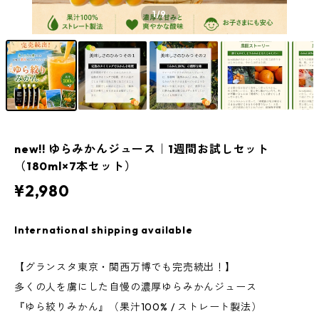
1
/9
new!! ゆらみかんジュース｜1週間お試しセット
（180ml×7本セット）
¥2,980
International shipping available
【グランスタ東京・関西万博でも完売続出！】
多くの人を虜にした自慢の濃厚ゆらみかんジュース
『ゆら絞りみかん』（果汁100% / ストレート製法）