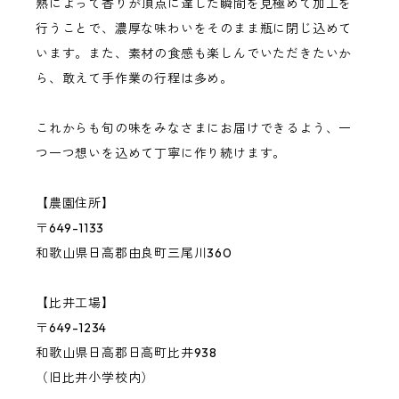
桃
熟によって香りが頂点に達した瞬間を見極めて加工を
行うことで、濃厚な味わいをそのまま瓶に閉じ込めて
います。また、素材の食感も楽しんでいただきたいか
バジル
ら、敢えて手作業の行程は多め。
その他の果物・ハーブ
これからも旬の味をみなさまにお届けできるよう、一
つ一つ想いを込めて丁寧に作り続けます。
【農園住所】
〒649-1133
和歌山県日高郡由良町三尾川360
【比井工場】
〒649-1234
和歌山県日高郡日高町比井938
（旧比井小学校内）