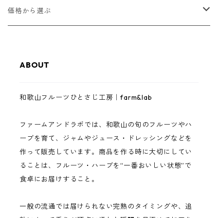
甘夏
和歌山フルーツジャム
価格から選ぶ
八朔
和歌山フルーツバター
1,000円以下
ABOUT
レモン
ゼリー・スムージーゼリー
3,000円以下
和歌山フルーツひとさじ工房｜farm&lab
南高梅
ジュース
5,000円以下
ファームアンドラボでは、和歌山の旬のフルーツやハ
まりひめいちご
調味料（ドレッシング・バジルソース）
10,000円以下
ーブを育て、ジャムやジュース・ドレッシングなどを
作って販売しています。商品を作る時に大切にしてい
イチジク
完熟フルーツ・ハーブ
10,000円以上
ることは、フルーツ・ハーブを“一番おいしい状態”で
食卓にお届けすること。
巨峰
一般の流通では届けられない完熟のタイミングや、追