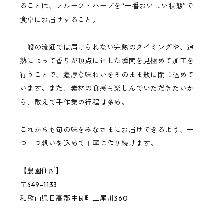
ることは、フルーツ・ハーブを“一番おいしい状態”で
食卓にお届けすること。
巨峰
一般の流通では届けられない完熟のタイミングや、追
桃
熟によって香りが頂点に達した瞬間を見極めて加工を
行うことで、濃厚な味わいをそのまま瓶に閉じ込めて
います。また、素材の食感も楽しんでいただきたいか
バジル
ら、敢えて手作業の行程は多め。
その他の果物・ハーブ
これからも旬の味をみなさまにお届けできるよう、一
つ一つ想いを込めて丁寧に作り続けます。
【農園住所】
〒649-1133
和歌山県日高郡由良町三尾川360