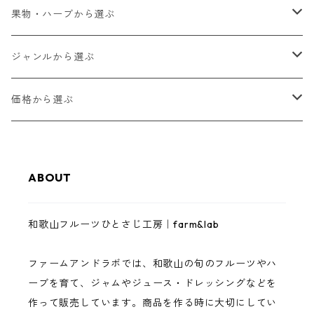
果物・ハーブから選ぶ
ゆらみかん
ジャンルから選ぶ
甘夏
和歌山フルーツジャム
価格から選ぶ
八朔
和歌山フルーツバター
1,000円以下
ABOUT
レモン
ゼリー・スムージーゼリー
3,000円以下
和歌山フルーツひとさじ工房｜farm&lab
南高梅
ジュース
5,000円以下
ファームアンドラボでは、和歌山の旬のフルーツやハ
まりひめいちご
調味料（ドレッシング・バジルソース）
10,000円以下
ーブを育て、ジャムやジュース・ドレッシングなどを
作って販売しています。商品を作る時に大切にしてい
イチジク
完熟フルーツ・ハーブ
10,000円以上