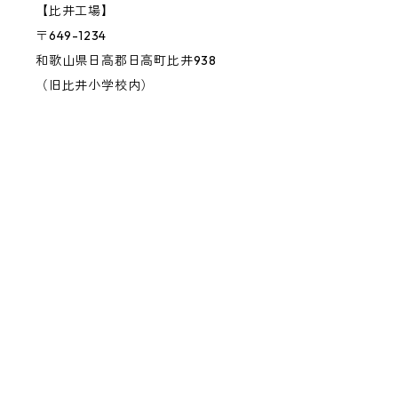
【比井工場】
〒649-1234
和歌山県日高郡日高町比井938
（旧比井小学校内）